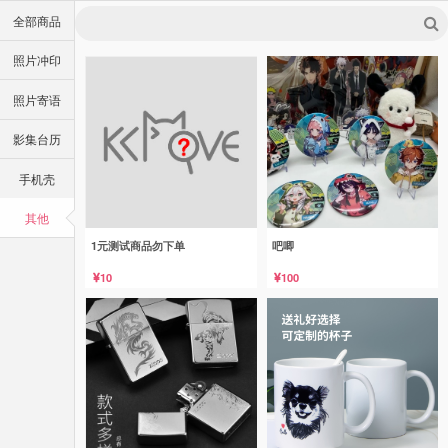
全部商品
照片冲印
照片寄语
影集台历
手机壳
其他
1元测试商品勿下单
吧唧
10
100