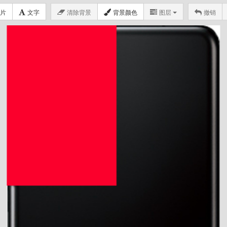
片
文字
清除背景
背景颜色
图层
撤销