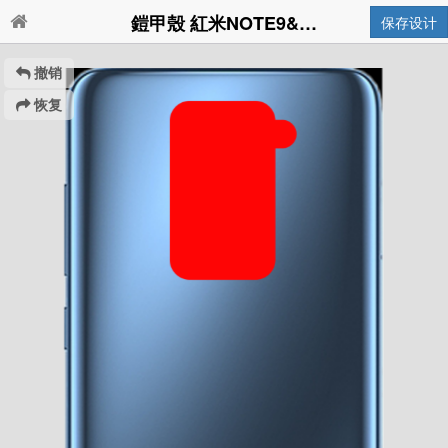
鎧甲殼 紅米NOTE9&紅米10X 4G版
保存设计
撤销
恢复