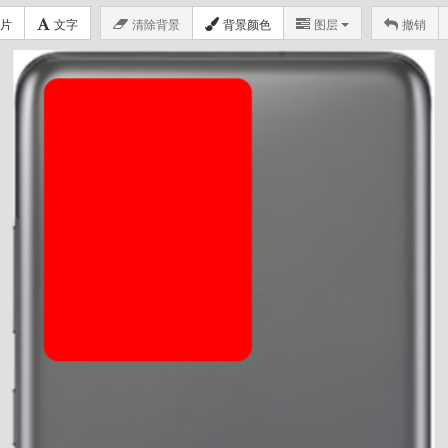
片
文字
清除背景
背景颜色
图层
撤销